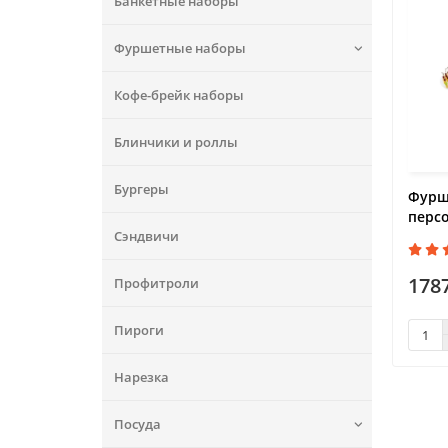
Банкетные наборы
Фуршетные наборы
Кофе-брейк наборы
Блинчики и роллы
Бургеры
Фурш
перс
Сэндвичи
178
Профитроли
Пироги
Нарезка
Посуда