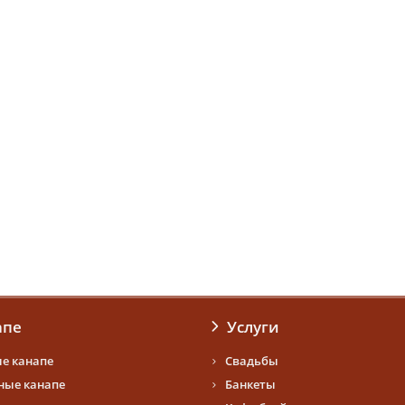
апе
Услуги
е канапе
Свадьбы
ые канапе
Банкеты