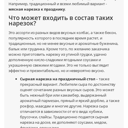
Например, традиционный и всеми любимый вариант -
мясная нарезка к празднику
.
Что может входить в состав таких
нарезок?
Это ассорти из разных видов вкусных колбас, а также бекон,
популярность которого в последнее время растет, и
традиционные, но не менее вкусные и ароматные буженина,
балык или грудинка. Кроме того, по желанию заказчика
можно приготовить нарезку из утиной грудки, удачно
дополненную кисло-сладкими ягодными соусами и
украшенную свежими ягодами. Это не только выглядит
эффектно и презентабельно, но и невероятно вкусно.
Сырная нарезка на праздничный стол
– также
прекрасный вариант. Любители сыра по достоинству
оценят сочетание разных вкусных сыров. Это может
быть нежный бри или камамбер, выдержанный
ароматный пармезан, пряный и яркий дорблю, а также
рокфор, маасдам и многие другие. Нарезка сыра
отличается в зависимости от его вида: кубики,
брусочки, слайсы. Традиционно подается сырная
нарезка на доске, ее дополняют соусами, медом,
фруктами, орешками.