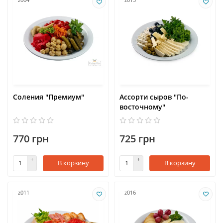
Соления "Премиум"
Ассорти сыров "По-
восточному"
770 грн
725 грн
В корзину
В корзину
z011
z016