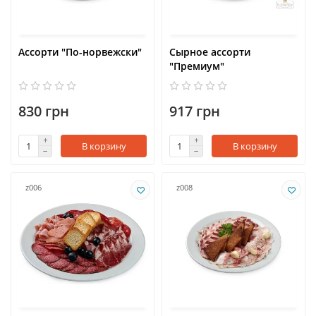
Ассорти "По-норвежски"
Сырное ассорти
"Премиум"
830 грн
917 грн
В корзину
В корзину
z006
z008