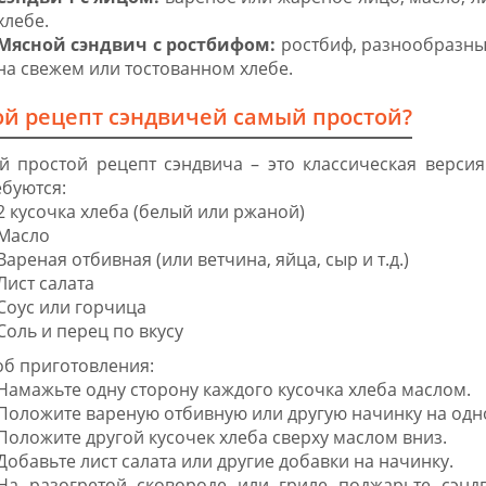
хлебе.
Мясной сэндвич с ростбифом:
ростбиф, разнообразные
на свежем или тостованном хлебе.
ой рецепт сэндвичей самый простой?
й простой рецепт сэндвича – это классическая версия
буются:
2 кусочка хлеба (белый или ржаной)
Масло
Вареная отбивная (или ветчина, яйца, сыр и т.д.)
Лист салата
Соус или горчица
Соль и перец по вкусу
об приготовления:
Намажьте одну сторону каждого кусочка хлеба маслом.
Положите вареную отбивную или другую начинку на одно
Положите другой кусочек хлеба сверху маслом вниз.
Добавьте лист салата или другие добавки на начинку.
На разогретой сковороде или гриле поджарьте сэндв