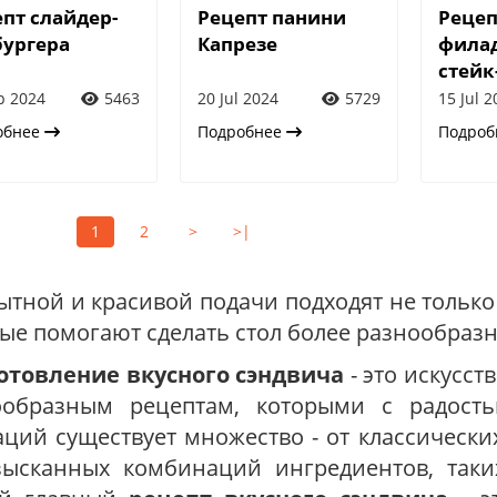
пт слайдер-
Рецепт панини
Рецеп
бургера
Капрезе
фила
стейк
p 2024
5463
20 Jul 2024
5729
15 Jul 
обнее
Подробнее
Подро
1
2
>
>|
ытной и красивой подачи подходят не только
ые помогают сделать стол более разнообраз
отовление вкусного сэндвича
- это искусст
ообразным рецептам, которыми с радост
ций существует множество - от классически
зысканных комбинаций ингредиентов, таких