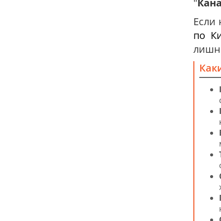
"
Кан
Если 
по К
лишне
Как