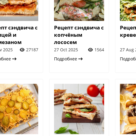
пт сэндвича с
Рецепт сэндвича с
Рецеп
ицей и
копчёным
крев
мезаном
лососем
v 2025
27187
27 Oct 2025
1564
27 Aug 
обнее
Подробнее
Подро