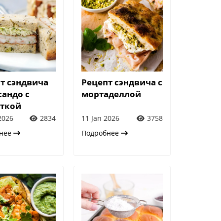
т сэндвича
Рецепт сэндвича с
сандо с
мортаделлой
еткой
2026
2834
11 Jan 2026
3758
бнее
Подробнее