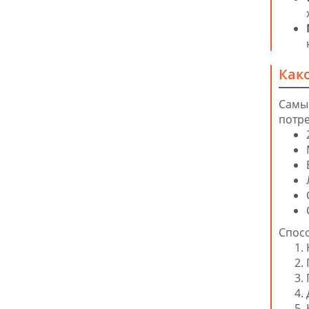
Как
Самы
потре
Спос