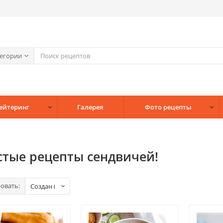
тегории
Кейтеринг
Галерея
Фото рецепты
стые рецепты сендвичей!
овать: