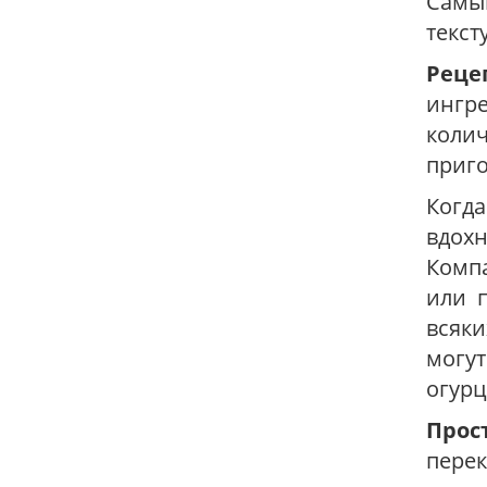
Самы
текст
Реце
ингр
колич
приго
Когд
вдох
Компа
или п
всяки
могут
огурц
Прос
пере