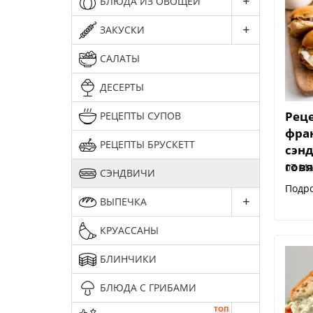
БЛЮДА ИЗ ОВОЩЕЙ
ЗАКУСКИ
САЛАТЫ
ДЕСЕРТЫ
Рец
РЕЦЕПТЫ СУПОВ
фра
РЕЦЕПТЫ БРУСКЕТТ
сэнд
гов
07 Ma
СЭНДВИЧИ
Подр
ВЫПЕЧКА
КРУАССАНЫ
БЛИНЧИКИ
БЛЮДА С ГРИБАМИ
ТОП