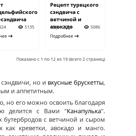
т
Рецепт турецкого
дельфийского
сэндвича с
-сэндвича
ветчиной и
авокадо
2024
5135
12 Jul 2024
5086
бнее
Подробнее
Показано с 1 по 12 из 19 (всего 2 страниц)
 сэндвичи, но и
вкусные брускетты
,
ным и аппетитным.
во, но его можно освоить благодаря
ью делится с Вами "
Канапулька
".
х бутербродов с ветчиной и сыром
 как креветки, авокадо и манго.