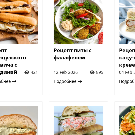
епт
Рецепт питы с
Рецеп
нцузского
фалафелем
кацу-
вича с
крев
ядиной
y 2026
421
12 Feb 2026
895
04 Feb 
обнее
Подробнее
Подро