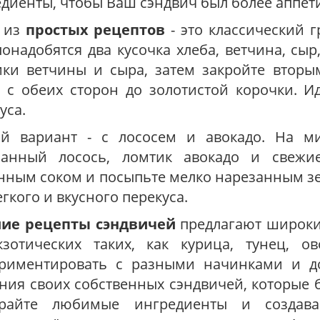
диенты, чтобы Ваш сэндвич был более аппет
 из
простых рецептов
- это классический г
онадобятся два кусочка хлеба, ветчина, сыр
ики ветчины и сыра, затем закройте вторы
 с обеих сторон до золотистой корочки. Ид
уса.
ой вариант - с лососем и авокадо. На м
занный лосось, ломтик авокадо и свежие
ным соком и посыпьте мелко нарезанным зе
егкого и вкусного перекуса.
ие рецепты сэндвичей
предлагают широкий
кзотических таких, как курица, тунец, 
ериментировать с разными начинками и д
ния своих собственных сэндвичей, которые б
райте любимые ингредиенты и создава