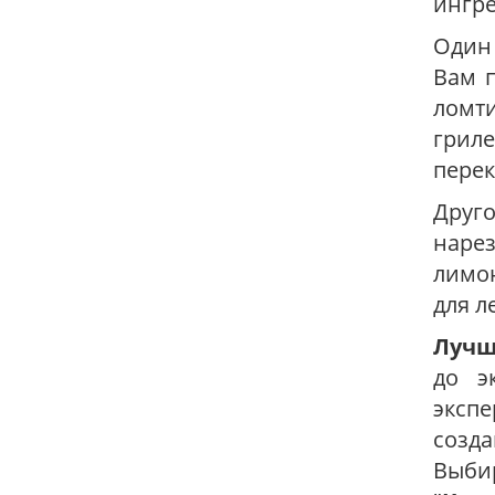
ингре
Один
Вам п
ломт
гриле
перек
Друг
наре
лимон
для л
Лучш
до э
эксп
созда
Выби