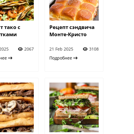
т тако с
Рецепт сэндвича
етками
Монте-Кристо
2025
2067
21 Feb 2025
3108
бнее
Подробнее