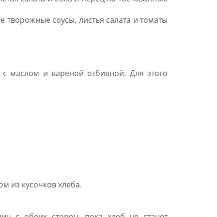
 творожные соусы, листья салата и томаты
 с маслом и вареной отбивной. Для этого
м из кусочков хлеба.
ич с обеих сторон, пока хлеб не станет