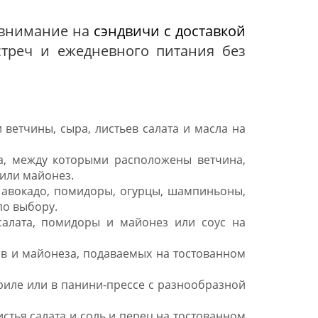
е внимание на
сэндвичи с доставкой
треч и ежедневного питания без
 ветчины, сыра, листьев салата и масла на
ба, между которыми расположены ветчина,
 или майонез.
 авокадо, помидоры, огурцы, шампиньоны,
по выбору.
алата, помидоры и майонез или соус на
тов и майонеза, подаваемых на тостованном
гриле или в панини-прессе с разнообразной
стья салата и соль и перец на тостованном