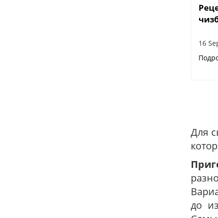
Реце
чиз
16 Se
Подр
Для с
котор
Приг
разн
Вариа
до и