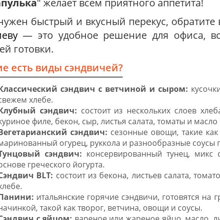
апулька
" желает всем приятного аппетита!
нужен быстрый и вкусный перекус, обратит
иеву
— это удобное решение для офиса, вс
й готовки.
ие есть виды сэндвичей?
Классический сэндвич с ветчиной и сыром:
кусочки
свежем хлебе.
Клубный сэндвич:
состоит из нескольких слоев хле
куриное филе, бекон, сыр, листья салата, томаты и масло
Вегетарианский сэндвич:
сезонные овощи, такие как
маринованный огурец, руккола и разнообразные соусы 
Тунцовый сэндвич:
консервированный тунец, микс с
основе греческого йогурта.
Сэндвич BLT:
состоит из бекона, листьев салата, тома
хлебе.
Панини:
итальянские горячие сэндвичи, готовятся на 
начинкой, такой как творог, ветчина, овощи и соусы.
Сэндвич с яйцом:
вареное или жареное яйцо, масло, ли