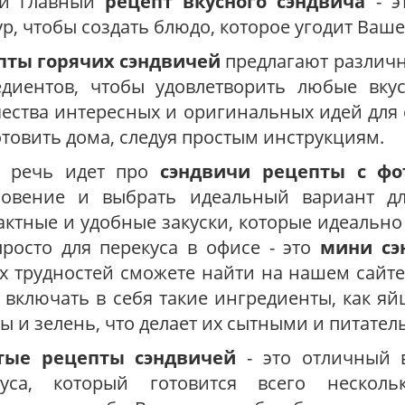
й главный
рецепт вкусного сэндвича
- э
ур, чтобы создать блюдо, которое угодит Ваше
пты горячих сэндвичей
предлагают различн
едиентов, чтобы удовлетворить любые вку
ества интересных и оригинальных идей для 
товить дома, следуя простым инструкциям.
а речь идет про
сэндвичи рецепты с фо
новение и выбрать идеальный вариант для
ктные и удобные закуски, которые идеально
росто для перекуса в офисе - это
мини сэ
х трудностей сможете найти на нашем сайт
 включать в себя такие ингредиенты, как яйц
ы и зелень, что делает их сытными и питате
тые рецепты сэндвичей
- это отличный в
куса, который готовится всего нескол