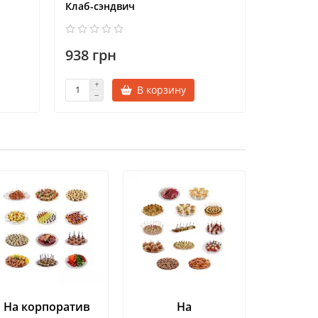
Клаб-сэндвич
Сэндвич 
938 грн
938 гр
В корзину
На корпоратив
На