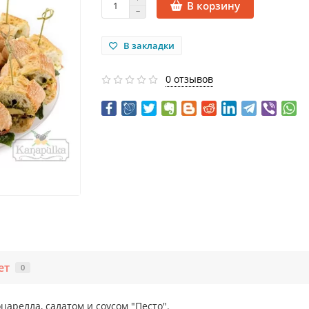
В корзину
В закладки
0 отзывов
ет
0
царелла, салатом и соусом "Песто".