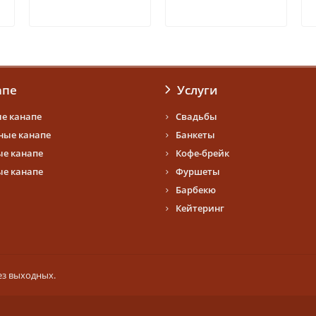
апе
Услуги
е канапе
Свадьбы
ые канапе
Банкеты
е канапе
Кофе-брейк
е канапе
Фуршеты
Барбекю
Кейтеринг
Без выходных.