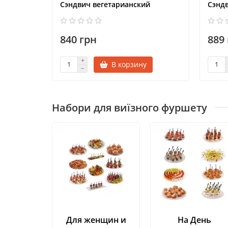
Сэндвич вегетарианский
Сэнд
840 грн
889
В корзину
Набори для виїзного фуршету
Для женщин и
На День