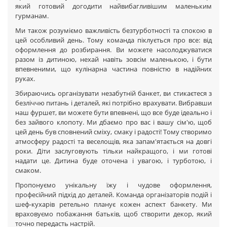
який готовий догодити найвибагливішим маленьким
гурманам.
Ми також розуміємо важливість безтурботності та спокою в
цей особливий день. Тому команда піклується про все: від
оформлення до розбирання. Ви можете насолоджуватися
разом із дитиною, нехай навіть зовсім маленькою, і бути
впевненими, що кулінарна частина повністю в надійних
руках.
Збираючись організувати незабутній банкет, ви стикаєтеся з
безліччю питань і деталей, які потрібно врахувати. Вибравши
наш фуршет, ви можете бути впевнені, що все буде ідеально і
без зайвого клопоту. Ми дбаємо про вас і вашу сім'ю, щоб
цей день був сповнений сміху, смаку і радості! Тому створимо
атмосферу радості та веселощів, яка запам'ятається на довгі
роки. Діти заслуговують тільки найкращого, і ми готові
надати це. Дитина буде оточена і увагою, і турботою, і
смаком.
Пропонуємо унікальну їжу і чудове оформлення,
професійний підхід до деталей. Команда організаторів подій і
шеф-кухарів ретельно планує кожен аспект банкету. Ми
враховуємо побажання батьків, щоб створити декор, який
точно передасть настрій.