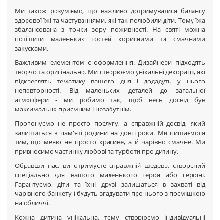
Ми також розуміємо, що важливо дотримуватися балансу
здорової їжі та частуваннями, які так полюбили діти. Тому їжа
збалансована з точки зору поживності. На святі можна
потішити маленьких гостей корисними та смачними
закусками.
Важливим елементом є оформлення. Дизайнери підходять
творчо та оригінально. Ми створюємо унікальні декорації, які
підкреслять тематику вашого дня і додадуть у нього
неповторності. Від маленьких деталей до загальної
атмосфери - ми робимо так, щоб весь досвід був
максимально приємним і незабутнім.
Пропонуємо не просто послугу, а справжній досвід, який
залишиться в пам'яті родини на довгі роки. Ми пишаємося
тим, що меню не просто красиве, а й чарівно смачне. Ми
привносимо частинку любові та турботи про дитину.
Обравши нас, ви отримуєте справжній шедевр, створений
спеціально для вашого маленького героя або героїні.
Гарантуємо, діти та їхні друзі залишаться в захваті від
чарівного банкету і будуть згадувати про нього з посмішкою
на обличчі.
Кожна дитина унікальна, тому створюємо індивідуальні