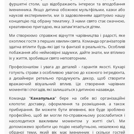
фуршетні столи, що відображають інтереси та вподобання
іменинника. Якщо дитина обожнює мультфільми, казки або
наукові експерименти, ми із задоволенням адаптуємо нашу
концепцію під обрану тематику. З нами свято стає смачною,
креативною пригодою, яка запам'ятається дітям.
Ми створюємо справжнє відчуття чарівництва і радості, яке
охоплює гостя з перших хвилин свята. Команда організаторів
здатна втілити будь-які ідеї та фантазії в реальність. Особливі
побажання або неймовірні задумки, дайте знати, ми втілимо
їх у життя, зробивши свято неповторним.
Професіоналізм і увага до деталей - гарантія якості. Кухарі
готують страви з особливою увагою до кожного інгредієнта,
а дизайнери ретельно продумують декор, щоб створити
вражаючий візуальний вплив. Це створення чарівних
моментів і спогадів, які залишаться з дитиною назавжди.
Команда "
Канапулька
" бере на себе всі організаційні
клопоти: доставку, оформлення та розміщення, а також
прибирання. Ви можете бути впевнені, все буде зроблено
професійно, щоб ви могли по-справжньому розслабитися і
насолодитися важливим моментом у житті сім'ї. Ми
допоможемо зробити цю подію незабутньою, незалежно від
обраної теми, який вік має іменинник і скільки гостей