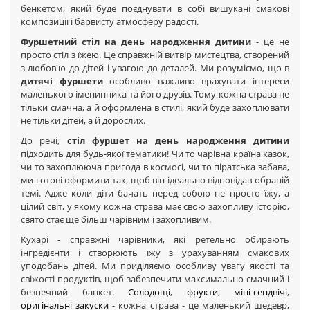
бенкетом, який буде поєднувати в собі вишукані смакові
композиції і барвисту атмосферу радості.
Фуршетний стіл на день народження дитини
- це не
просто стіл з їжею. Це справжній витвір мистецтва, створений
з любов'ю до дітей і увагою до деталей. Ми розуміємо, що в
дитячі фуршети
особливо важливо врахувати інтереси
маленького іменинника та його друзів. Тому кожна страва не
тільки смачна, а й оформлена в стилі, який буде захоплювати
не тільки дітей, а й дорослих.
До речі,
стіл фуршет на день народження дитини
підходить для будь-якої тематики! Чи то чарівна країна казок,
чи то захоплююча пригода в космосі, чи то піратська забава,
ми готові оформити так, щоб він ідеально відповідав обраній
темі. Адже коли діти бачать перед собою не просто їжу, а
цілий світ, у якому кожна страва має свою захопливу історію,
свято стає ще більш чарівним і захопливим.
Кухарі - справжні чарівники, які ретельно обирають
інгредієнти і створюють їжу з урахуванням смакових
уподобань дітей. Ми приділяємо особливу увагу якості та
свіжості продуктів, щоб забезпечити максимально смачний і
безпечний банкет.
Солодощі
,
фрукти
,
міні-сендвічі
,
оригінальні закуски
- кожна страва - це маленький шедевр,