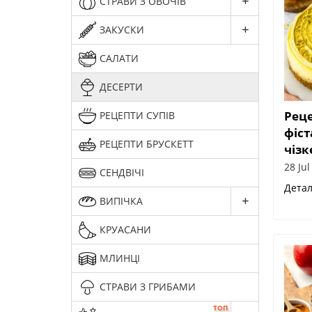
СТРАВИ З ОВОЧІВ
ЗАКУСКИ
САЛАТИ
ДЕСЕРТИ
Рец
РЕЦЕПТИ СУПІВ
фіс
РЕЦЕПТИ БРУСКЕТТ
чізк
28 Jul
СЕНДВІЧІ
Дета
ВИПІЧКА
КРУАСАНИ
МЛИНЦІ
СТРАВИ З ГРИБАМИ
ТОП