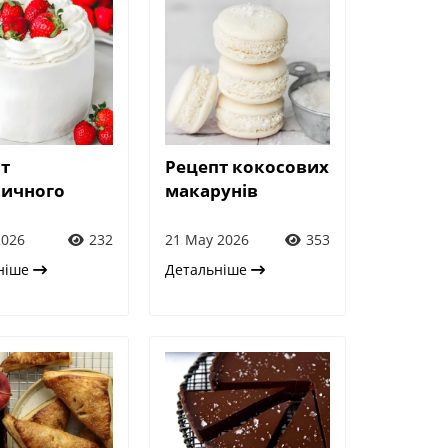
т
Рецепт кокосових
ничного
макарунів
2026
232
21 May 2026
353
ніше
Детальніше