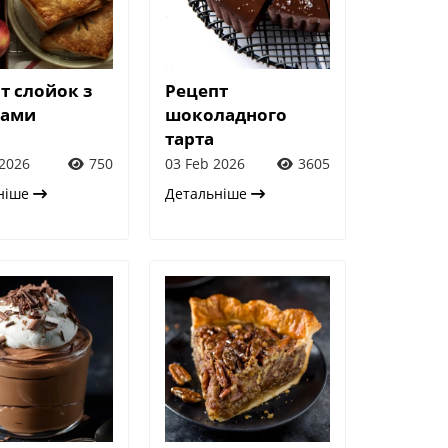
т слойок з
Рецепт
ками
шоколадного
тарта
2026
750
03 Feb 2026
3605
ніше
Детальніше