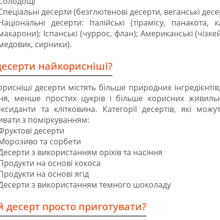
Солодощі
Спеціальні десерти (безглютенові десерти, веганські десе
Національні десерти: Італійські (тірамісу, панакота, 
макарони); Іспанські (чуррос, флан); Американські (чізке
медовик, сирники).
десерти найкорисніші?
рисніші десерти містять більше природних інгредієнтів, т
ння, менше простих цукрів і більше корисних живильн
оксиданти та клітковина. Категорії десертів, які мо
вати з поміркуванням:
Фруктові десерти
Морозиво та сорбети
Десерти з використанням оріхів та насіння
Продукти на основі кокоса
Продукти на основі ягід
Десерти з використанням темного шоколаду
й десерт просто приготувати?