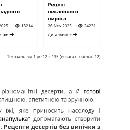
т
Рецепт
ладного
пеканового
пирога
2025
13214
26 Nov 2025
24231
ніше
Детальніше
Показано від 1 до 12 з 135 (всього сторінок: 12)
 різноманітні десерти, а й
готові
затишною, апетитною та зручною.
 їжі, яке приносить насолоду і
анапулька
" допомагають створити
у.
Рецепти десертів без випічки з