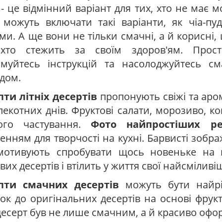
- це відмінний варіант для тих, хто не має 
можуть включати такі варіанти, як чіа-пу
ми. А ще вони не тільки смачні, а й корисні
 хто стежить за своїм здоров'ям. Прост
имуйтесь інструкцій та насолоджуйтесь см
дом.
ти літніх десертів
пропонують свіжі та аром
пекотних днів. Фруктові салати, морозиво, ко
ього частування.
Фото найпростіших ре
енням для творчості на кухні. Барвисті зобр
мотивують спробувати щось новеньке на к
вих десертів і втілить у життя свої найсміливіші
пти смачних десертів
можуть бути найрі
чок до оригінальних десертів на основі фрукт
есерт був не лише смачним, а й красиво оф