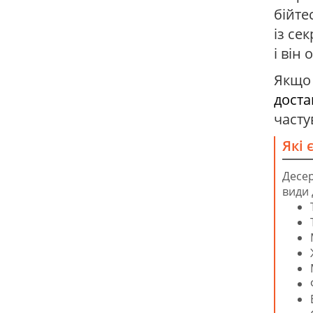
бійте
із се
і він
Якщо
дост
часту
Які 
Десер
види 