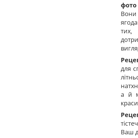
фото
Вони 
ягода
тих,
дотр
вигля
Рецеп
для с
літн
натхн
а й 
краси
Реце
тісте
Ваш д