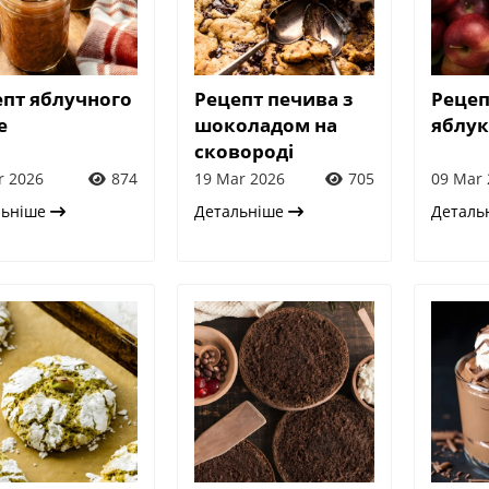
епт яблучного
Рецепт печива з
Рецеп
е
шоколадом на
яблу
сковороді
r 2026
874
19 Mar 2026
705
09 Mar 
льніше
Детальніше
Деталь