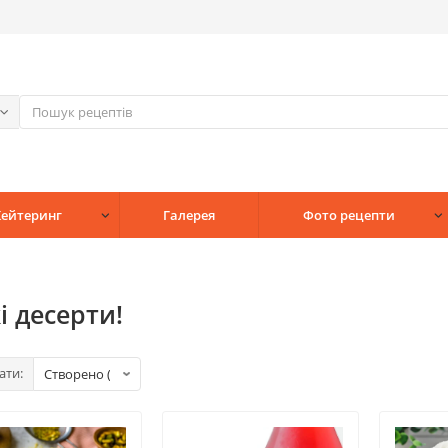
Кейтеринг
Галерея
Фото рецепти
і десерти!
ати: