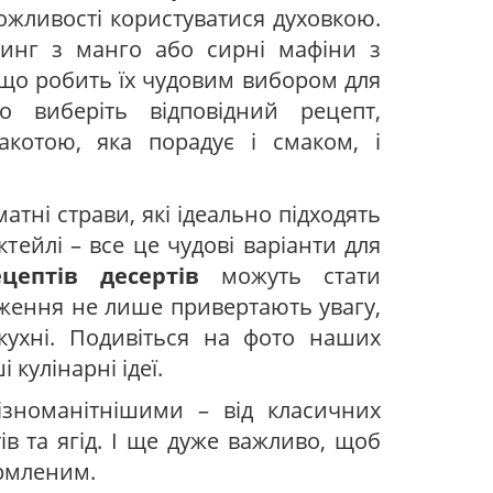
можливості користуватися духовкою.
динг з манго або сирні мафіни з
, що робить їх чудовим вибором для
о виберіть відповідний рецепт,
акотою, яка порадує і смаком, і
атні страви, які ідеально підходять
ктейлі – все це чудові варіанти для
цептів десертів
можуть стати
аження не лише привертають увагу,
ухні. Подивіться на фото наших
 кулінарні ідеї.
зноманітнішими – від класичних
ів та ягід. І ще дуже важливо, щоб
ормленим.