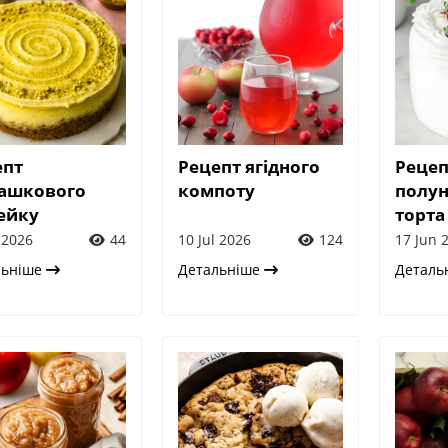
епт
Рецепт ягідного
Рецеп
ташкового
компоту
полу
ейку
торта
 2026
44
10 Jul 2026
124
17 Jun 
льніше
Детальніше
Деталь