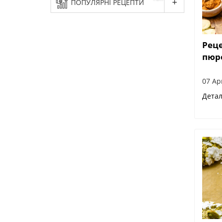
ПОПУЛЯРНІ РЕЦЕПТИ
Рец
пюр
07 Ap
Дета