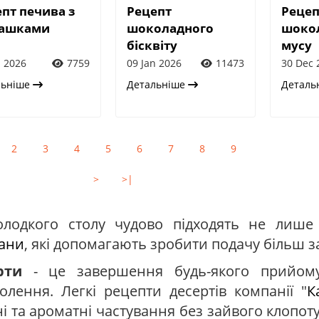
пт печива з
Рецепт
Рецеп
ташками
шоколадного
шоко
бісквіту
мусу
n 2026
7759
09 Jan 2026
11473
30 Dec 
льніше
Детальніше
Деталь
2
3
4
5
6
7
8
9
>
>|
олодкого столу чудово підходять не лише
сани
, які допомагають зробити подачу більш 
рти
- це завершення будь-якого прийому
олення. Легкі рецепти десертів компанії "
К
і та ароматні частування без зайвого клопот