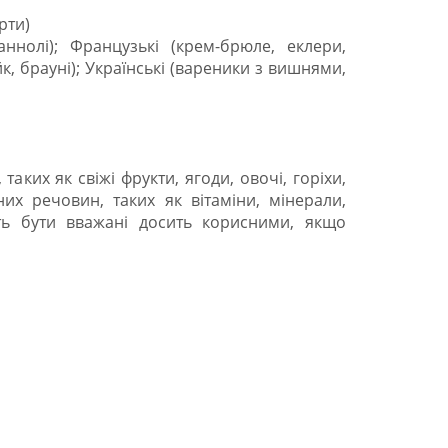
рти)
каннолі); Французькі (крем-брюле, еклери,
йк, брауні); Українські (вареники з вишнями,
аких як свіжі фрукти, ягоди, овочі, горіхи,
их речовин, таких як вітаміни, мінерали,
жуть бути вважані досить корисними, якщо