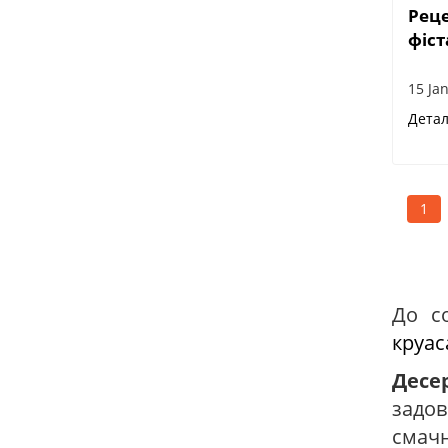
Реце
фіс
15 Ja
Дета
1
До с
круа
Десе
задов
смачн