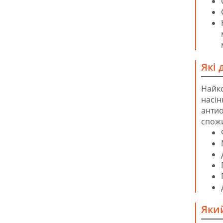
Які 
Найко
насі
анти
спожи
Яки