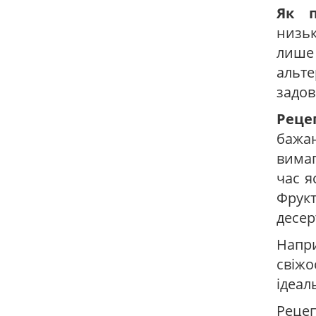
Як п
низьк
лише
альте
задов
Реце
бажан
вимаг
час я
Фрукт
десер
Напри
свіжо
ідеал
Рецеп