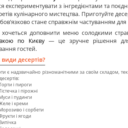
ся експериментувати з інгредієнтами та поєд
кретів кулінарного мистецтва. Приготуйте десе
 обов'язково стане справжнім частуванням для
 хочеться доповнити меню солодкими страв
авкою по Києву
— це зручне рішення для 
вання гостей.
є види десертів?
ти є надзвичайно різноманітними за своїм складом, те
десертів:
Торти і пироги
Тістечка і пірожні
Муси і пудинги
Желе і креми
Морозиво і сорбети
Фрукти і ягоди
Випічка