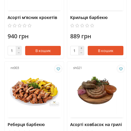
Асорті м'ясних крокетів
Крильця барбекю
940 грн
889 грн
В кошик
В кошик
nt003
sh021
Реберця барбекю
Асорті ковбасок на грилі