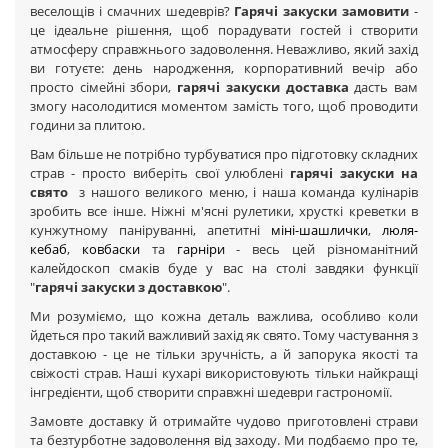
веселощів і смачних шедеврів?
Гарячі закуски замовити
-
це ідеальне рішення, щоб порадувати гостей і створити
атмосферу справжнього задоволення. Неважливо, який захід
ви готуєте: день народження, корпоративний вечір або
просто сімейні збори,
гарячі закуски доставка
дасть вам
змогу насолодитися моментом замість того, щоб проводити
години за плитою.
Вам більше не потрібно турбуватися про підготовку складних
страв - просто виберіть свої улюблені
гарячі закуски на
свято
з нашого великого меню, і наша команда кулінарів
зробить все інше. Ніжні м'ясні рулетики, хрусткі креветки в
кунжутному паніруванні, апетитні
міні-шашлички
,
люля-
кебаб
,
ковбаски
та
гарніри
- весь цей різноманітний
калейдоскоп смаків буде у вас на столі завдяки функції
"
гарячі закуски з доставкою
".
Ми розуміємо, що кожна деталь важлива, особливо коли
йдеться про такий важливий захід як свято. Тому частування з
доставкою - це не тільки зручність, а й запорука якості та
свіжості страв. Наші кухарі використовують тільки найкращі
інгредієнти, щоб створити справжні шедеври гастрономії.
Замовте доставку й отримайте чудово приготовлені страви
та безтурботне задоволення від заходу. Ми подбаємо про те,