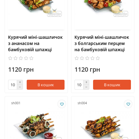
Курячий міні-шашличок
Курячий міні-шашличок
з ананасом на
з болгарським перцем
бамбуковій шпажці
на бамбуковій шпажці
1120 грн
1120 грн
В кошик
В кошик
sh001
sh004