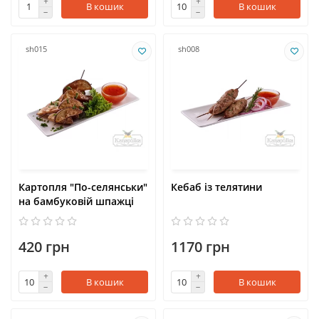
В кошик
В кошик
sh015
sh008
Картопля "По-селянськи"
Кебаб із телятини
на бамбуковій шпажці
420 грн
1170 грн
В кошик
В кошик