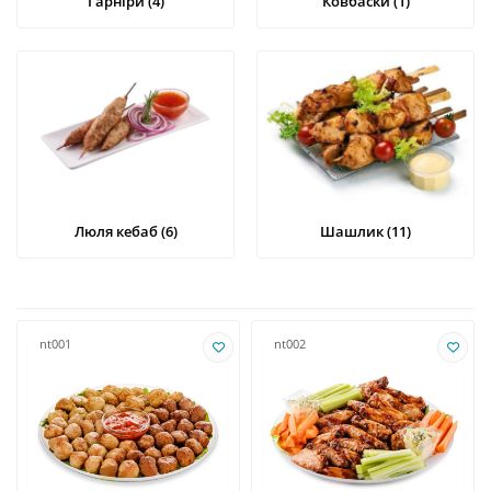
Гарніри (4)
Ковбаски (1)
Люля кебаб (6)
Шашлик (11)
nt001
nt002