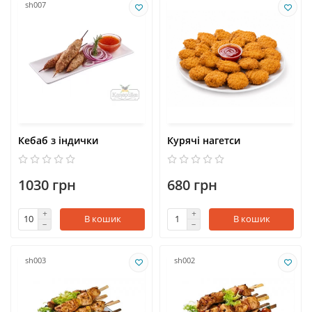
sh007
Кебаб з індички
Курячі нагетси
1030 грн
680 грн
В кошик
В кошик
sh003
sh002