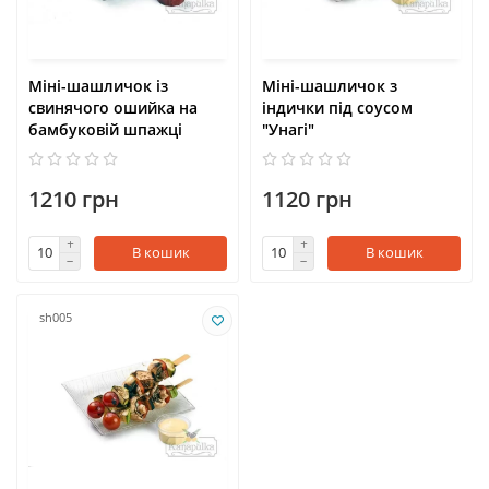
Міні-шашличок із
Міні-шашличок з
свинячого ошийка на
індички під соусом
бамбуковій шпажці
"Унагі"
1210 грн
1120 грн
В кошик
В кошик
sh005