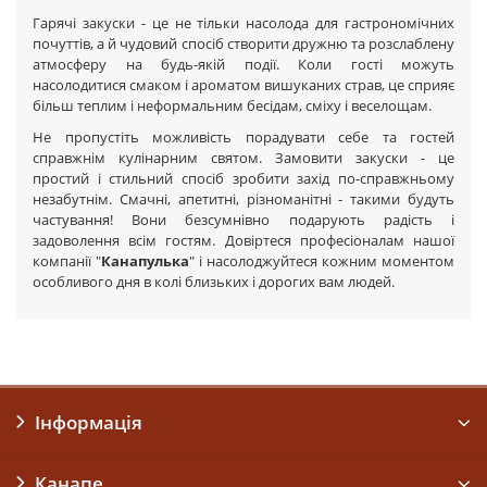
Гарячі закуски - це не тільки насолода для гастрономічних
почуттів, а й чудовий спосіб створити дружню та розслаблену
атмосферу на будь-якій події. Коли гості можуть
насолодитися смаком і ароматом вишуканих страв, це сприяє
більш теплим і неформальним бесідам, сміху і веселощам.
Не пропустіть можливість порадувати себе та гостей
справжнім кулінарним святом. Замовити закуски - це
простий і стильний спосіб зробити захід по-справжньому
незабутнім. Смачні, апетитні, різноманітні - такими будуть
частування! Вони безсумнівно подарують радість і
задоволення всім гостям. Довіртеся професіоналам нашої
компанії "
Канапулька
" і насолоджуйтеся кожним моментом
особливого дня в колі близьких і дорогих вам людей.
Інформація
Канапе