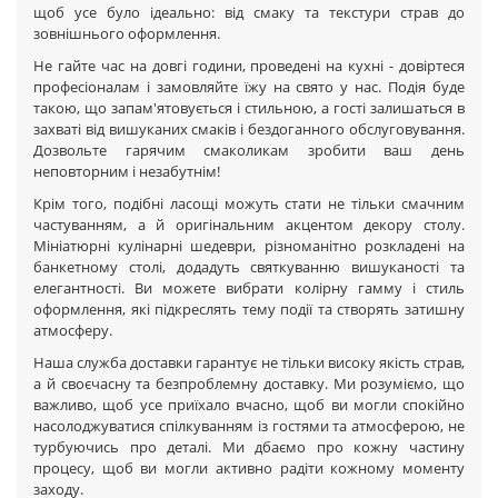
щоб усе було ідеально: від смаку та текстури страв до
зовнішнього оформлення.
Не гайте час на довгі години, проведені на кухні - довіртеся
професіоналам і замовляйте їжу на свято у нас. Подія буде
такою, що запам'ятовується і стильною, а гості залишаться в
захваті від вишуканих смаків і бездоганного обслуговування.
Дозвольте гарячим смаколикам зробити ваш день
неповторним і незабутнім!
Крім того, подібні ласощі можуть стати не тільки смачним
частуванням, а й оригінальним акцентом декору столу.
Мініатюрні кулінарні шедеври, різноманітно розкладені на
банкетному столі, додадуть святкуванню вишуканості та
елегантності. Ви можете вибрати колірну гамму і стиль
оформлення, які підкреслять тему події та створять затишну
атмосферу.
Наша служба доставки гарантує не тільки високу якість страв,
а й своєчасну та безпроблемну доставку. Ми розуміємо, що
важливо, щоб усе приїхало вчасно, щоб ви могли спокійно
насолоджуватися спілкуванням із гостями та атмосферою, не
турбуючись про деталі. Ми дбаємо про кожну частину
процесу, щоб ви могли активно радіти кожному моменту
заходу.