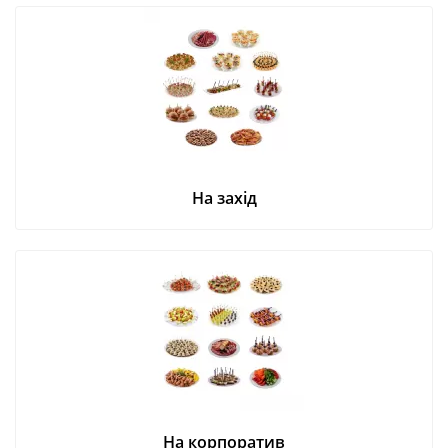
На захід
На корпоратив