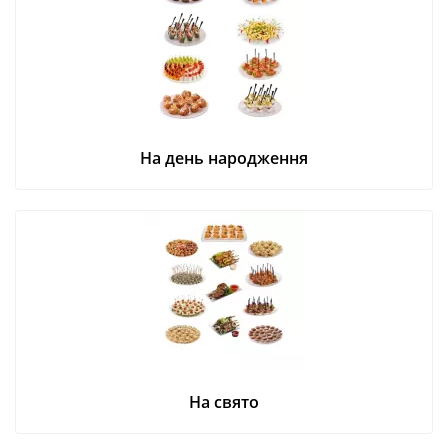
На день народження
На свято