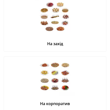
На захід
На корпоратив