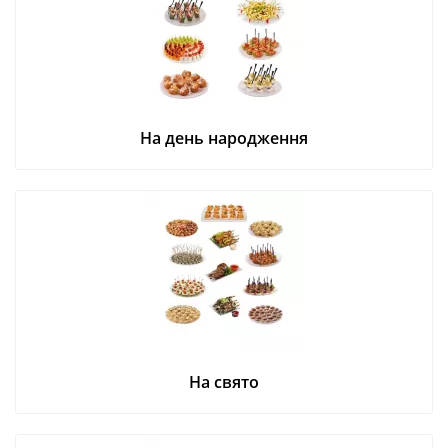
На день народження
На свято