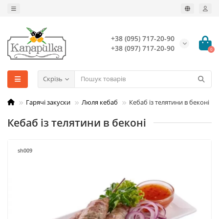
+38 (095) 717-20-90
+38 (097) 717-20-90
0
Скрізь
Гарячі закуски
Люля кебаб
Кебаб із телятини в беконі
Кебаб із телятини в беконі
sh009