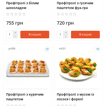
Профітролі з білим
Профітролі з гусячим
шоколадом
паштетом фуа-гра
755 грн
720 грн
В кошик
В кошик
pr006
kr031
Профітролі з курячим
Профітролі з мусом із
паштетом
лосося і форелі