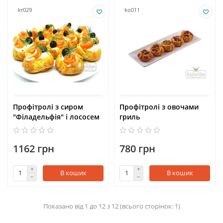
kr029
ko011
Профітролі з сиром
Профітролі з овочами
"Філадельфія" і лососем
гриль
1162 грн
780 грн
В кошик
В кошик
Показано від 1 до 12 з 12 (всього сторінок: 1)