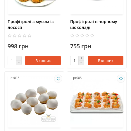
Профітролі з мусом із
Профітролі в чорному
лосося
шоколаді
998 грн
755 грн
В кошик
В кошик
ds013
pr005