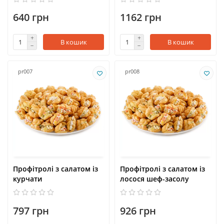
640 грн
1162 грн
В кошик
В кошик
pr007
pr008
Профітролі з салатом із
Профітролі з салатом із
курчати
лосося шеф-засолу
797 грн
926 грн