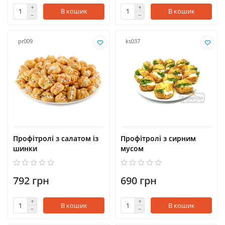
В кошик
В кошик
pr009
ks037
Профітролі з салатом із
Профітролі з сирним
шинки
мусом
792 грн
690 грн
В кошик
В кошик