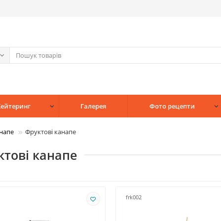
Кейтеринг
Галерея
Фото рецепти
напе
Фруктові канапе
ктові канапе
frk002