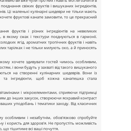
Напевно ви вже чули про них і навіть могли бачити в
поєднання свіжих фруктів і вишуканих інгредієнтів,
ів. Ці маленькі кулінарні шедеври не тільки мають
 хочете фруктові канапе замовити, то це прекрасний
ння фруктів і різних інгредієнтів на невеликих
, в якому смак і текстури поєднуються в гармонії.
лодких ягід, ароматних тропічних фруктів і навіть
лих тарілках і не тільки милують око, а й приносять
а якому хочете здивувати гостей чимось особливим,
стям, і вони будуть у захваті від такого вишуканого
уються на створенні кулінарних шедеврів. Вони із
 та інгредієнти, щоб кожна канапешка стала
 вітамінами і мікроелементами, сприяючи підтримці
ням до інших закусок, створюючи яскравий контраст
д ваших уподобань і тематики заходу. Від класичних
у особливим і незабутнім, обов'язково спробуйте
чу і користь для здоров'я. Не пропустіть можливість
р, що тішитиме всі ваші почуття.