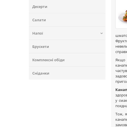
Десерти
Салати
Напої
шмато
Фрукто
невели
Брускети
справ
Комплексні обіди
Якщо 
канапе
часту
Сніданки
задов
приго
Кана
здоров
у смак
поєдна
Тож, 
канапе
замови