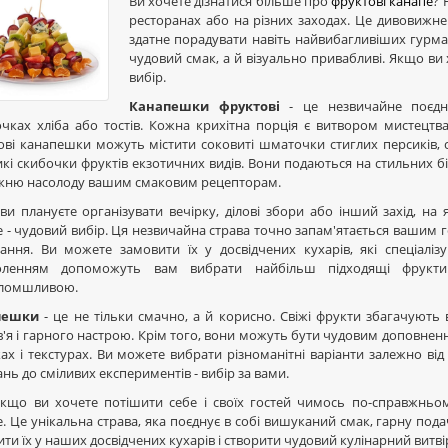
Ви хочете дізнатися більше про
фруктові канапе
? 
ресторанах або на різних заходах. Це дивовижне 
здатне порадувати навіть найвибагливіших гурман
чудовий смак, а й візуально привабливі. Якщо ви
вибір.
Канапешки фруктові
- це незвичайне поєдна
чках хліба або тостів. Кожна крихітна порція є витвором мистецтва
ві канапешки можуть містити соковиті шматочки стиглих персиків, со
кі скибочки фруктів екзотичних видів. Вони подаються на стильних бі
жню насолоду вашим смаковим рецепторам.
ви плануєте організувати вечірку, ділові збори або інший захід, н
 - чудовий вибір. Ця незвичайна страва точно запам'ятається вашим го
вання. Ви можете замовити їх у досвідчених кухарів, які спеціаліз
оленням допоможуть вам вибрати найбільш підходящі фрукти
ломшливою.
пешки
- це не тільки смачно, а й корисно. Свіжі фрукти збагачують
'я і гарного настрою. Крім того, вони можуть бути чудовим доповнен
ах і текстурах. Ви можете вибрати різноманітні варіанти залежно ві
нь до сміливих експериментів - вибір за вами.
якщо ви хочете потішити себе і своїх гостей чимось по-справжньом
. Це унікальна страва, яка поєднує в собі вишуканий смак, гарну пода
ти їх у наших досвідчених кухарів і створити чудовий кулінарний витві