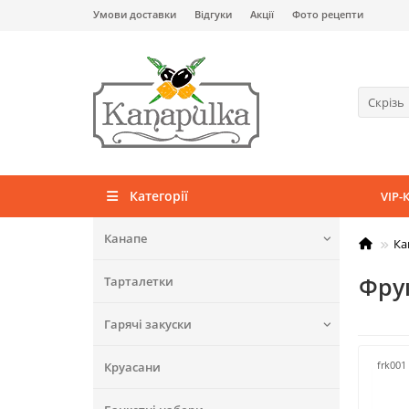
Умови доставки
Відгуки
Акції
Фото рецепти
Скрізь
Категорії
VIP-
Канапе
Ка
Фру
Тарталетки
Гарячі закуски
frk001
Круасани