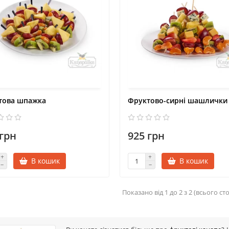
това шпажка
Фруктово-сирні шашлички
 грн
925 грн
В кошик
В кошик
Показано від 1 до 2 з 2 (всього сто