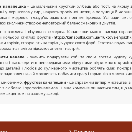
а канапешка
- це маленький хрусткий хлібець або тост, на якому з
ні у вершковому сирі, надають тропічної нотки, а полуниця й чорниця
овані медовою глазур'ю, здаються повним ідеалом. Усі види вміло
кої кислинки створює неповторний баланс смакових відчуттів.
нш важлива і візуальна складова. Канапешки мають вигляд справжн
і кольори стиглих фруктів (
https://kanapulka.com.ua/fruktova-shpazhk
ми горіхів, створюють на тарілці чудове свято фарб. Естетика подачі т
ароматна палітра підсилює апетит і настрій.
вити канапе
- значить подарувати собі та своїм гостям чудову к
ння і насолодитися непередаваними відчуттями від кожного крихітно
 до деталей і любов до кулінарного мистецтва роблять смак по-спр
е задоволення, а й можливість побачити красу і гармонію в маленьких
к ми бачимо,
фруктові канапешки
- це справжній витвір мистецтва, а
с з любов'ю і професіоналізмом. Наша компанія пишається тим, що мо
вим акцентом на вашому заході.
апе
Послуги