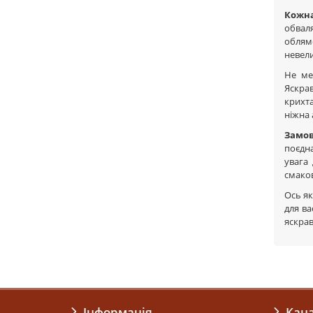
Кожн
обваля
облям
невели
Не ме
Яскрав
крихта
ніжна 
Замо
поєдна
увага
смаков
Ось я
для ва
яскра
Інформація
Кан