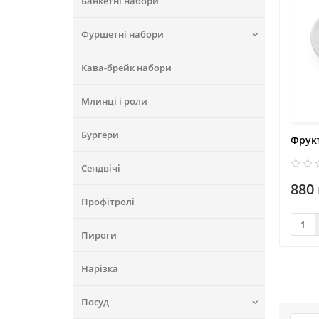
Банкетні набори
Фуршетні набори
Кава-брейк набори
Млинці і роли
Бургери
Фрук
Сендвічі
880
Профітролі
Пироги
Нарізка
Посуд