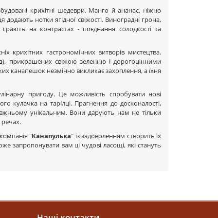
будовані крихітні шедеври. Манго й ананас, ніжно
 додають нотки ягідної свіжості. Виноградні грона,
 грають на контрастах - поєднання солодкості та
іх крихітних гастрономічних витворів мистецтва.
a
), прикрашених свіжою зеленню і дорогоцінними
аких канапешок незмінно викликає захоплення, а їхня
улінарну пригоду. Це можливість спробувати нові
го кулачка на тарілці. Прагнення до досконалості,
авжньому унікальним. Вони дарують нам не тільки
 речах.
 компанія "
Канапулька
" із задоволенням створить їх
же запропонувати вам ці чудові ласощі, які стануть
Наші контакти