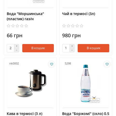
Вода "Моршинська"
Чай в термосі (3л)
(пластик) газ/н
66 грн
980 грн
В кошик
В кошик
nk0002
5298
Кава в термосі (3 л)
Вода "Боржомі" (скло) 0.5