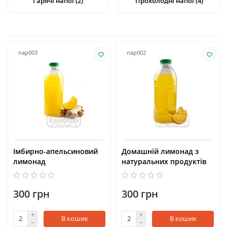
Гарячі напої (2)
Прохолодні напої (4)
nap003
nap002
Імбирно-апельсиновий
Домашній лимонад з
лимонад
натуральних продуктів
300 грн
300 грн
В кошик
В кошик