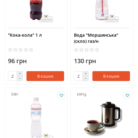
"Кока-кола" 1 л
Вода "Моршинська"
(скло) газ/н
96 грн
130 грн
В кошик
В кошик
5381
k001g