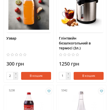
Узвар
Глінтвейн
безалкогольний в
термосі (3л.)
300 грн
1250 грн
В кошик
В кошик
5238
5342