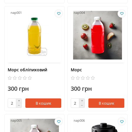
nap001
nap004
Морс обліпиховий
Морс
300 грн
300 грн
В кошик
В кошик
nap005
nap006