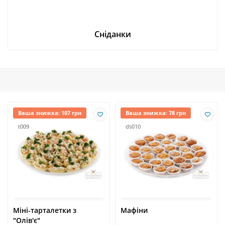
Сніданки
Ваша знижка: 107 грн
Ваша знижка: 78 грн
t009
ds010
Міні-тарталетки з
Мафіни
"Олів'є"