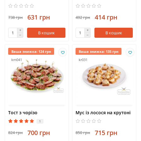
631 грн
414 грн
738 грн
492 грн
В кошик
В кошик
Ваша знижка: 124 грн
Ваша знижка: 135 грн
km041
kr031
Тост з чорізо
Мус із лосося на крутоні
1
700 грн
715 грн
824 грн
850 грн