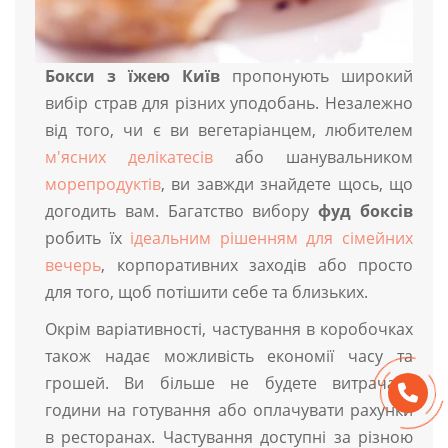
Бокси з їжею Київ
пропонують широкий
вибір страв для різних уподобань. Незалежно
від того, чи є ви вегетаріанцем, любителем
м'ясних делікатесів
або шанувальником
морепродуктів
, ви завжди знайдете щось, що
догодить вам. Багатство вибору
фуд боксів
робить їх
ідеальним рішенням для сімейних
вечерь
, корпоративних заходів або просто
для того, щоб потішити себе та близьких.
Окрім варіативності, частування в коробочках
також надає можливість економії часу та
грошей. Ви більше не будете витрачати
години на готування або оплачувати рахунки
в ресторанах. Частування доступні за різною