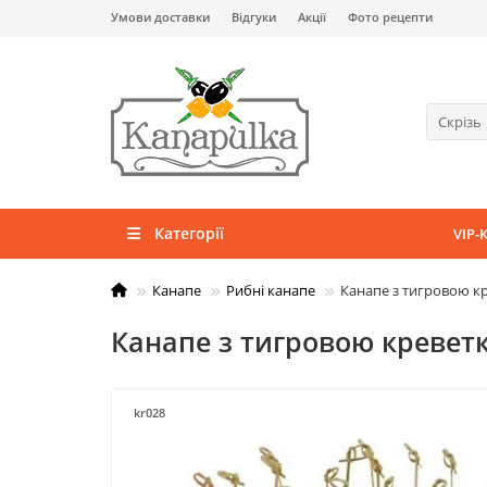
Умови доставки
Відгуки
Акції
Фото рецепти
Скрізь
Категорії
VIP-
Канапе
Рибні канапе
Канапе з тигровою к
Канапе з тигровою кревет
kr028