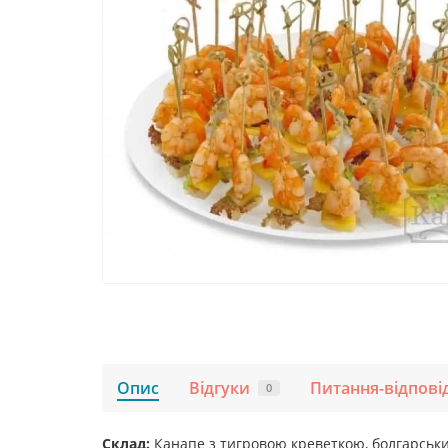
Опис
Відгуки
Питання-відпові
0
Склад:
Канапе з тигровою креветкою, болгарськи