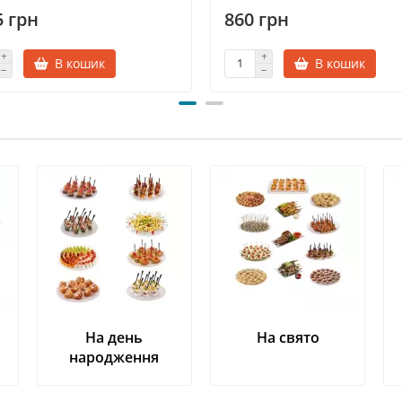
5 грн
860 грн
В кошик
В кошик
На день
На свято
народження