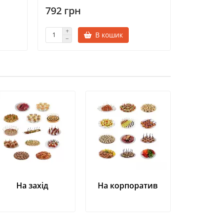
792 грн
998 гр
В кошик
На захід
На корпоратив