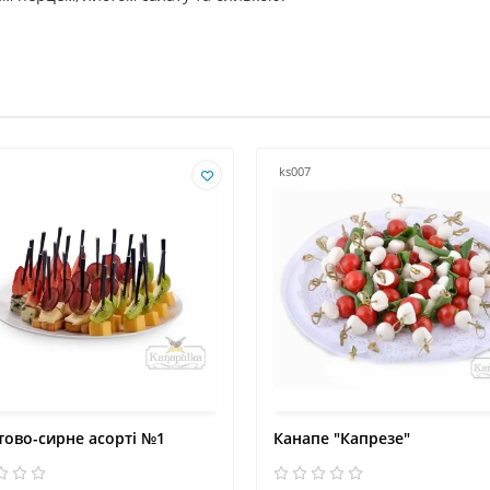
ks007
ово-сирне асорті №1
Канапе "Капрезе"