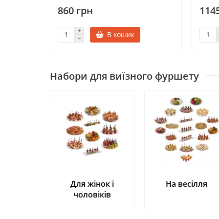
860 грн
114
В кошик
Набори для виїзного фуршету
Для жінок і
На весілля
чоловіків