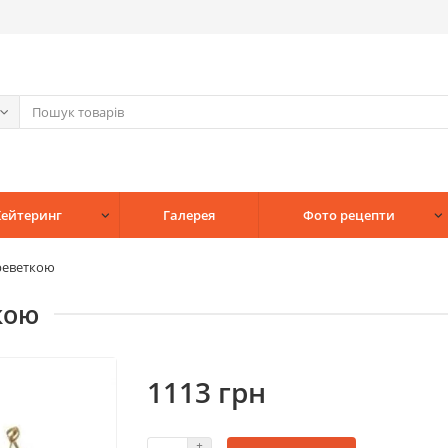
Кейтеринг
Галерея
Фото рецепти
реветкою
кою
1113 грн