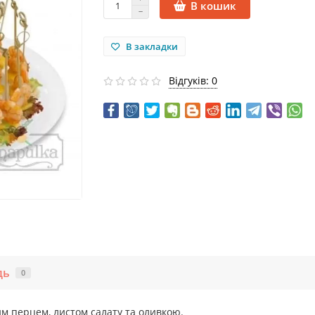
В кошик
В закладки
Відгуків: 0
дь
0
м перцем, листом салату та оливкою.