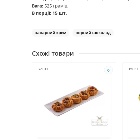
Вага:
525 грамів.
В порції: 15 шт.
заварний крем
чорний шоколад
Схожі товари
ko011
ks037