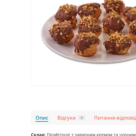
Опис
Відгуки
Питання-відпові
0
Склад:
Профітролі з заварним кремом та чорним