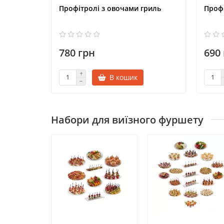
Профітролі з овочами гриль
Профі
780 грн
690
В кошик
Набори для виїзного фуршету