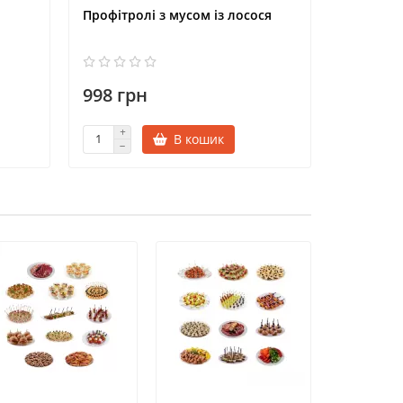
Профітролі з мусом із лосося
Профітрол
форелі
998 грн
1162 г
В кошик