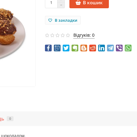
В кошик
В закладки
Відгуків: 0
дь
0
 шоколадом.