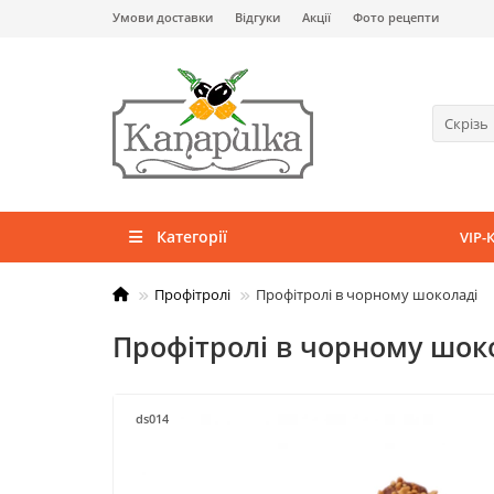
Умови доставки
Відгуки
Акції
Фото рецепти
Скрізь
Категорії
VIP-
Профітролі
Профітролі в чорному шоколаді
Профітролі в чорному шок
ds014