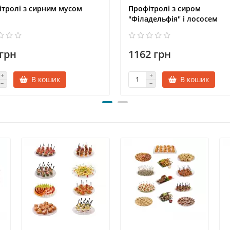
тролі з сирним мусом
Профітролі з сиром
"Філадельфія" і лососем
 грн
1162 грн
В кошик
В кошик