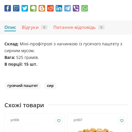
Опис
Відгуки
Питання-відповідь
0
0
Склад:
Міні-профітролі з начинкою із гусячого паштету з
сирним мусом.
Вага:
525 грамів.
В порції: 15 шт.
гусячий паштет
сир
Схожі товари
pr006
pr007