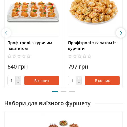
Профітролі з курячим
Профітролі з салатом із
паштетом
курчати
640 грн
797 грн
В кошик
В кошик
Набори для виїзного фуршету