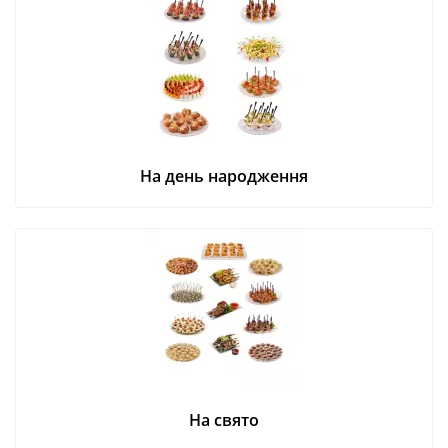
На день народження
На свято