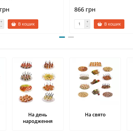
 грн
866 грн
В кошик
В кошик
На день
На свято
народження