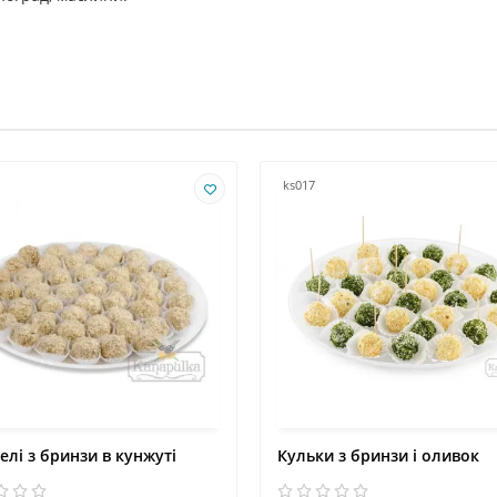
ks017
лі з бринзи в кунжуті
Кульки з бринзи і оливок