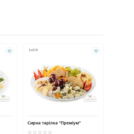
ks018
ks019
Сирна тарілка "Преміум"
Сирна та