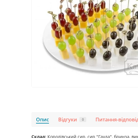
Опис
Відгуки
Питання-відпові
0
Склад:
Королівський сир, сир "Гауда", бринза, в