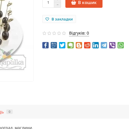
В кошик
В закладки
Відгуків: 0
дь
0
иноград, маслини.