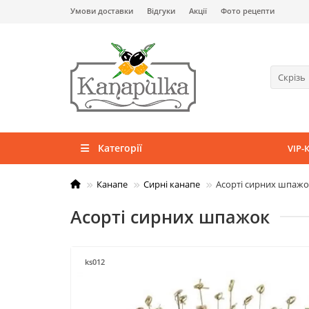
Умови доставки
Відгуки
Акції
Фото рецепти
Скрізь
Категорії
VIP-
Канапе
Сирні канапе
Асорті сирних шпажо
Асорті сирних шпажок
ks012