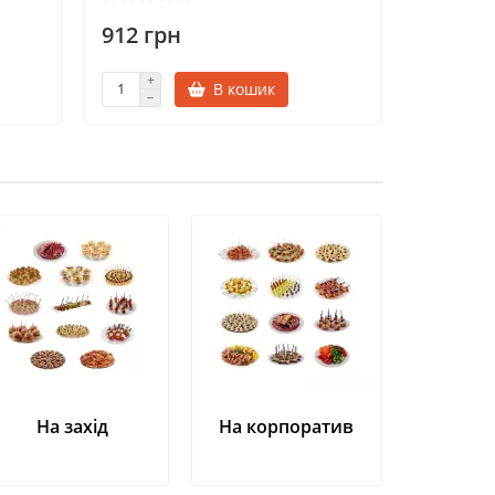
912 грн
852 гр
В кошик
На захід
На корпоратив