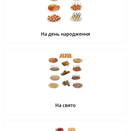
На день народження
На свято