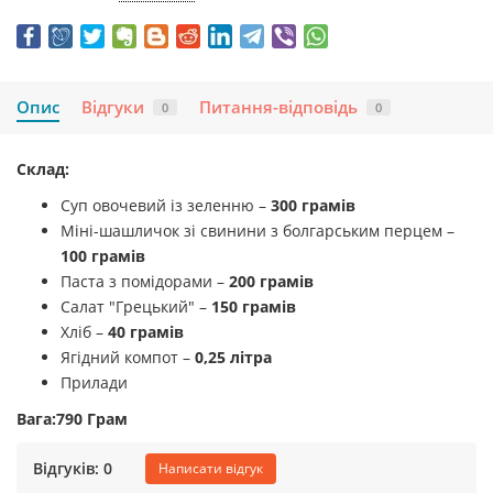
Опис
Відгуки
Питання-відповідь
0
0
Склад:
Суп овочевий із зеленню –
300 грамів
Міні-шашличок зі свинини з болгарським перцем –
100 грамів
Паста з помідорами –
200 грамів
Салат "Грецький" –
150 грамів
Хліб –
40 грамів
Ягідний компот –
0,25 літра
Прилади
Вага:790 Грам
Відгуків: 0
Написати відгук