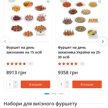
f2231
f2232
Фуршет на день
Фуршет на день
закоханих на 15 осіб
захисника України на 25-
30 осіб
1
1
8913 грн
9358 грн
В кошик
В кошик
Набори для виїзного фуршету