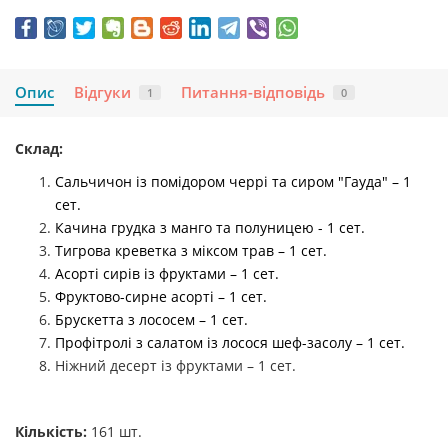
Опис
Відгуки
Питання-відповідь
1
0
Склад:
Сальчичон із помідором черрі та сиром "Гауда" – 1
сет.
Качина грудка з манго та полуницею - 1 сет.
Тигрова креветка з міксом трав – 1 сет.
Асорті сирів із фруктами – 1 сет.
Фруктово-сирне асорті – 1 сет.
Брускетта з лососем – 1 сет.
Профітролі з салатом із лосося шеф-засолу – 1 сет.
Ніжний десерт із фруктами – 1 сет.
Кількість:
161 шт.