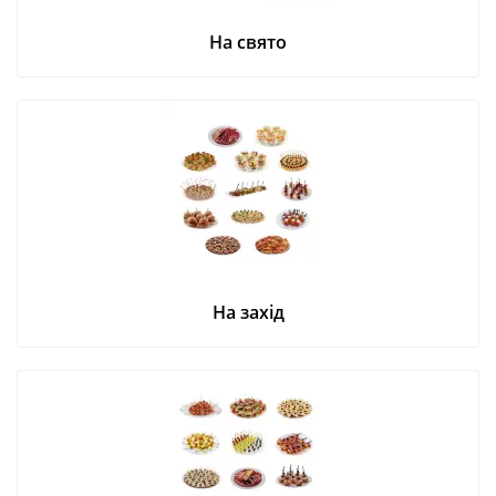
На свято
На захід