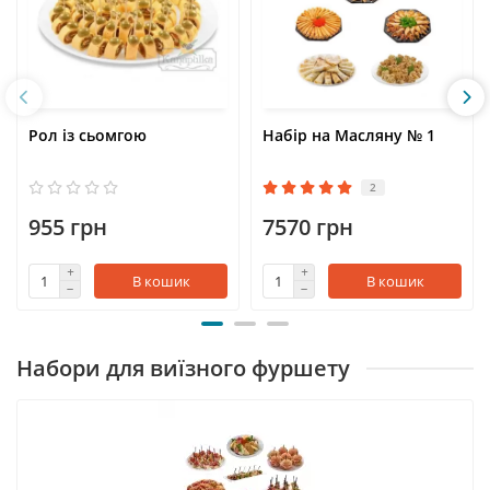
Рол із сьомгою
Набір на Масляну № 1
2
955 грн
7570 грн
В кошик
В кошик
Набори для виїзного фуршету