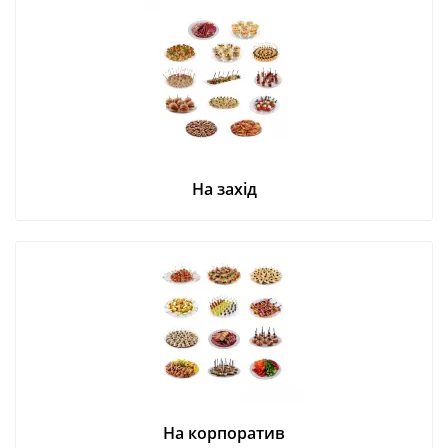
На захід
На корпоратив