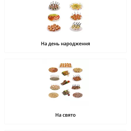
На день народження
На свято