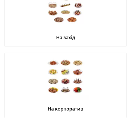
На захід
На корпоратив