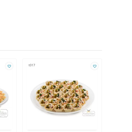
t017
t018