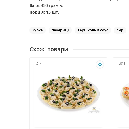
Вага:
450 грамів.
Порція: 15 шт.
курка
печериці
вершковий соус
сир
Схожі товари
t014
t015