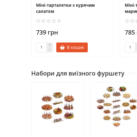
Міні-тарталетки з курячим
Міні-
салатом
мари
739 грн
785
В кошик
Набори для виїзного фуршету