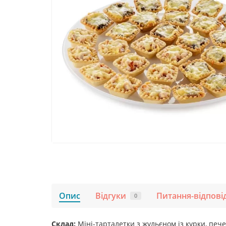
Опис
Відгуки
Питання-відпові
0
Склад:
Міні-тарталетки з жульєном із курки, печ