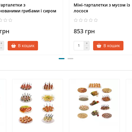
тарталетки з
Міні-тарталетки з мусом із
нованими грибами і сиром
лосося
 грн
853 грн
В кошик
В кошик