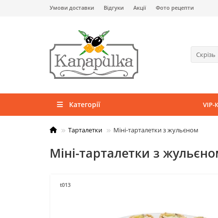
Умови доставки
Відгуки
Акції
Фото рецепти
Скрізь
Категорії
VIP-
Тарталетки
Міні-тарталетки з жульєном
Міні-тарталетки з жульєн
t013