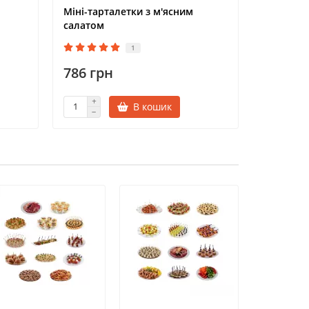
Міні-тарталетки з м'ясним
Міні-тар
салатом
оселедц
1
786 грн
591 гр
В кошик