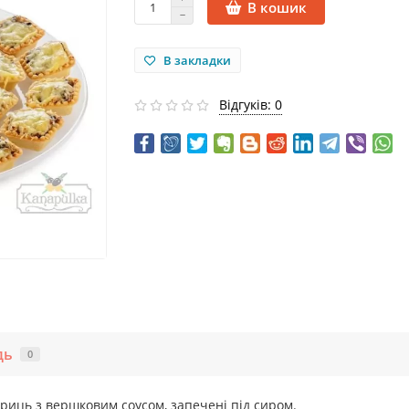
В кошик
В закладки
Відгуків: 0
дь
0
ериць з вершковим соусом, запечені під сиром.