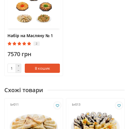
Набір на Масляну № 1
2
7570 грн
В кошик
Схожі товари
br011
br013