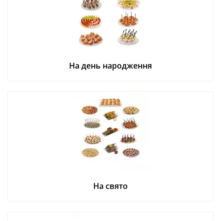
На день народження
На свято