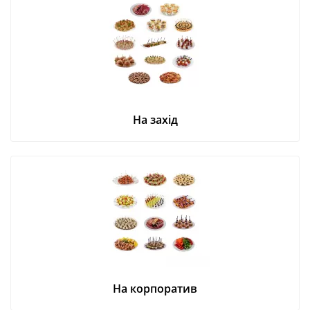
На захід
На корпоратив