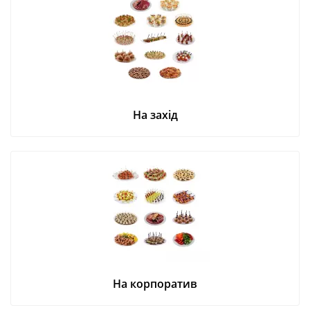
На захід
На корпоратив