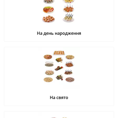
На день народження
На свято