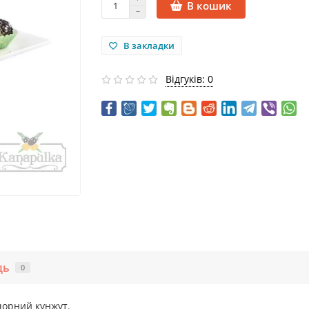
В кошик
В закладки
Відгуків: 0
дь
0
чорний кунжут.