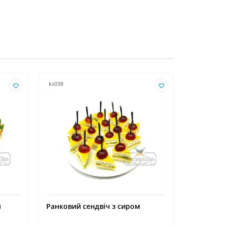
ks038
kr029
м
Ранковий сендвіч з сиром
Профітро
"Філадел