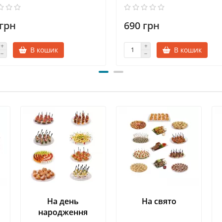
 грн
690 грн
В кошик
В кошик
На день
На свято
народження