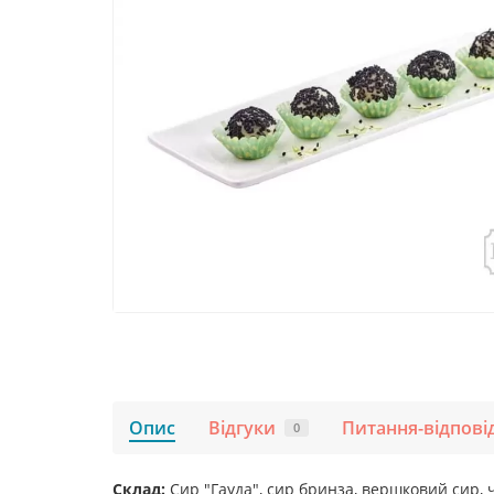
Опис
Відгуки
Питання-відпові
0
Склад:
Сир "Гауда", сир бринза, вершковий сир, 