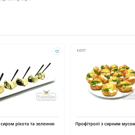
ks037
 сиром рікота та зеленню
Профітролі з сирним мусо