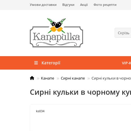
Умови доставки
Відгуки
Акції
Фото рецепти
Скрізь
Категорії
VIP-
Канапе
Сирні канапе
Сирні кульки в чорн
Сирні кульки в чорному ку
ks034