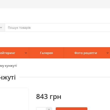
Кейтеринг
Галерея
Фото рецепти
ому кунжуті
нжуті
843 грн