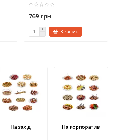
769 грн
1162 г
В кошик
На захід
На корпоратив