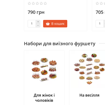
790 грн
705
В кошик
Набори для виїзного фуршету
Для жінок і
На весілля
чоловіків