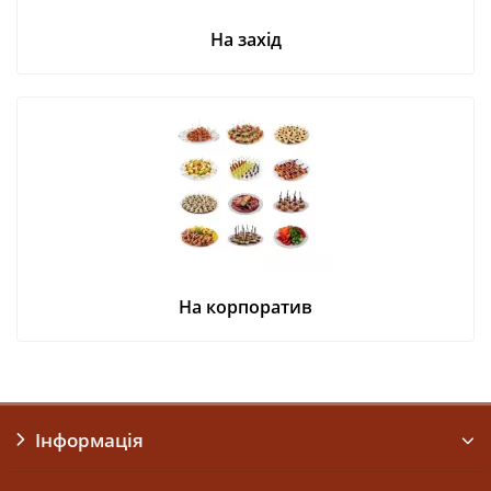
На захід
На корпоратив
Інформація