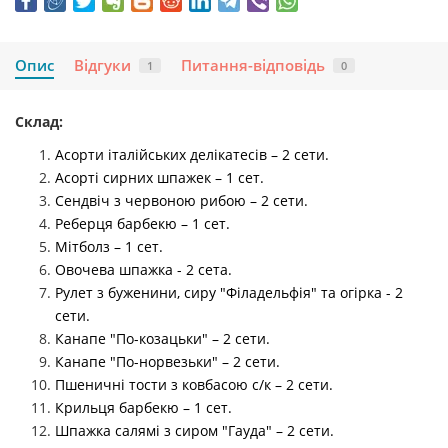
Опис
Відгуки
Питання-відповідь
1
0
Склад:
Асорти італійських делікатесів – 2 сети.
Асорті сирних шпажек – 1 сет.
Сендвіч з червоною рибою – 2 сети.
Реберця барбекю – 1 сет.
Мітболз – 1 сет.
Овочева шпажка - 2 сета.
Рулет з буженини, сиру "Філадельфія" та огірка - 2
сети.
Канапе "По-козацьки" – 2 сети.
Канапе "По-норвезьки" – 2 сети.
Пшеничні тости з ковбасою с/к – 2 сети.
Крильця барбекю – 1 сет.
Шпажка салямі з сиром "Гауда" – 2 сети.