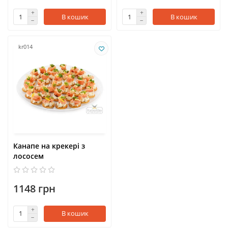
В кошик
В кошик
kr014
Канапе на крекері з
лососем
1148 грн
В кошик