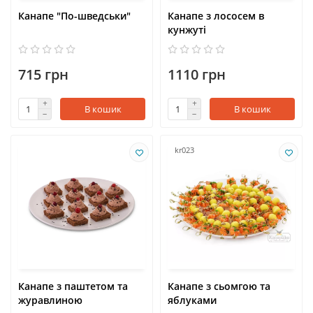
Канапе "По-шведськи"
Канапе з лососем в
кунжуті
715 грн
1110 грн
В кошик
В кошик
kr023
Канапе з паштетом та
Канапе з сьомгою та
журавлиною
яблуками