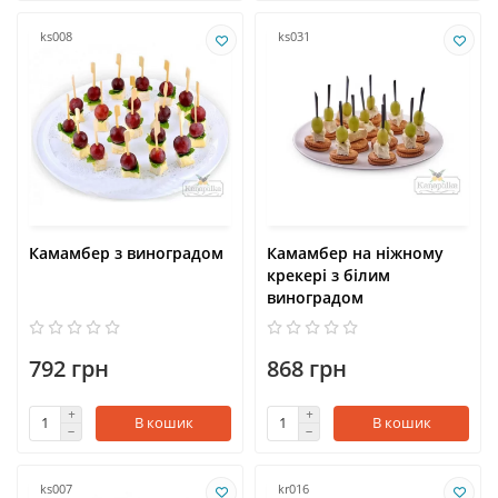
ks008
ks031
Камамбер з виноградом
Камамбер на ніжному
крекері з білим
виноградом
792 грн
868 грн
В кошик
В кошик
ks007
kr016