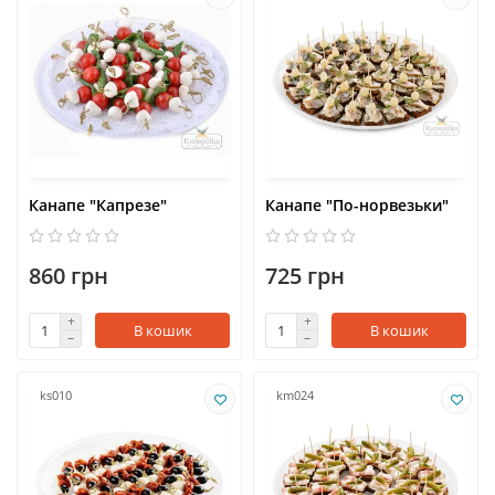
Канапе "Капрезе"
Канапе "По-норвезьки"
860 грн
725 грн
В кошик
В кошик
ks010
km024