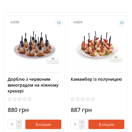
ks030
ks024
Дорблю з червоним
Камамбер із полуницею
виноградом на ніжному
крекері
880 грн
887 грн
В кошик
В кошик