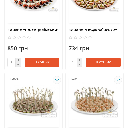
Канапе "По-сицилійськи"
Канапе "По-українськи"
850 грн
734 грн
В кошик
В кошик
kr024
kr018