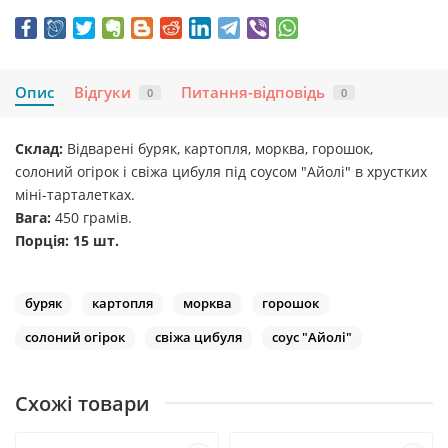
Опис
Відгуки
Питання-відповідь
0
0
Склад:
Відварені буряк, картопля, морква, горошок,
солоний огірок і свіжа цибуля під соусом "Айолі" в хрустких
міні-тарталетках.
Вага:
450 грамів.
Порція: 15 шт.
буряк
картопля
морква
горошок
солоний огірок
свіжа цибуля
соус "Айолі"
Схожі товари