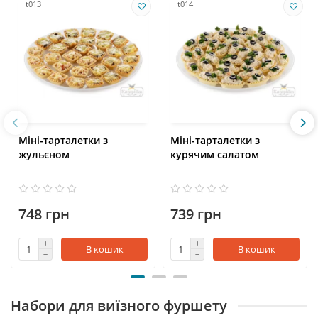
t013
t014
Міні-тарталетки з
Міні-тарталетки з
жульєном
курячим салатом
748 грн
739 грн
В кошик
В кошик
Набори для виїзного фуршету