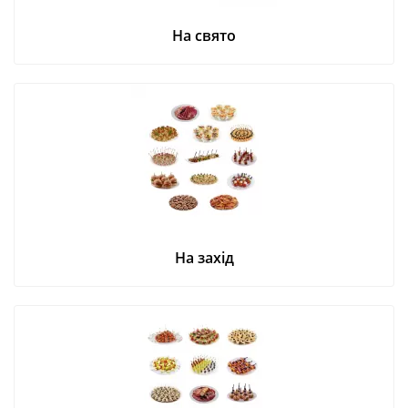
На свято
На захід