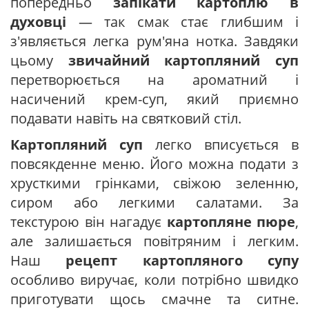
попередньо
запікати картоплю в
духовці
— так смак стає глибшим і
з'являється легка рум'яна нотка. Завдяки
цьому
звичайний картопляний суп
перетворюється на ароматний і
насичений крем-суп, який приємно
подавати навіть на святковий стіл.
Картопляний суп
легко вписується в
повсякденне меню. Його можна подати з
хрусткими грінками, свіжою зеленню,
сиром або легкими салатами. За
текстурою він нагадує
картопляне пюре
,
але залишається повітряним і легким.
Наш
рецепт картопляного супу
особливо виручає, коли потрібно швидко
приготувати щось смачне та ситне.