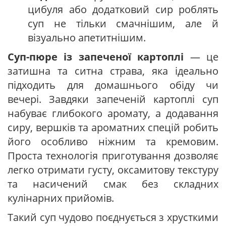
цибуля або додатковий сир роблять
суп не тільки смачнішим, але й
візуально апетитнішим.
Суп-пюре із запеченої картоплі
— це
затишна та ситна страва, яка ідеально
підходить для домашнього обіду чи
вечері. Завдяки запеченій картоплі суп
набуває глибокого аромату, а додавання
сиру, вершків та ароматних спецій робить
його особливо ніжним та кремовим.
Проста технологія приготування дозволяє
легко отримати густу, оксамитову текстуру
та насичений смак без складних
кулінарних прийомів.
Такий суп чудово поєднується з хрусткими