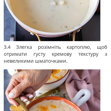
3.4 Злегка розімніть картоплю, щоб
отримати густу кремову текстуру з
невеликими шматочками.