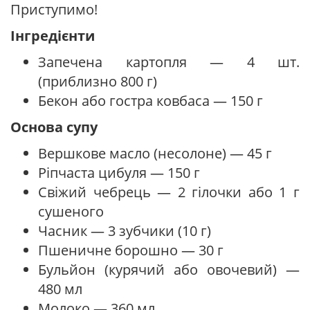
Приступимо!
Інгредієнти
Запечена картопля — 4 шт.
(приблизно 800 г)
Бекон або гостра ковбаса — 150 г
Основа супу
Вершкове масло (несолоне) — 45 г
Ріпчаста цибуля — 150 г
Свіжий чебрець — 2 гілочки або 1 г
сушеного
Часник — 3 зубчики (10 г)
Пшеничне борошно — 30 г
Бульйон (курячий або овочевий) —
480 мл
Молоко — 360 мл