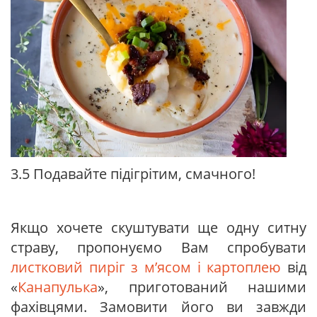
3.5 Подавайте підігрітим, смачного!
Якщо хочете скуштувати ще одну ситну
страву, пропонуємо Вам спробувати
листковий пиріг з м’ясом і картоплею
від
«
Канапулька
», приготований нашими
фахівцями. Замовити його ви завжди