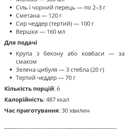
Сіль і чорний перець — по 2–3 г
Сметана — 120 г
Сир чеддер (тертий) — 100 г
Вершки — 160 мл
Для подачі
Крупа з бекону або ковбаси — за
смаком
Зелена цибуля — 3 стебла (20 г)
Тертий чеддер — 70 г
Кількість порцій
: 6
Калорійність
: 487 ккал
Час приготування
: 30 хвилин