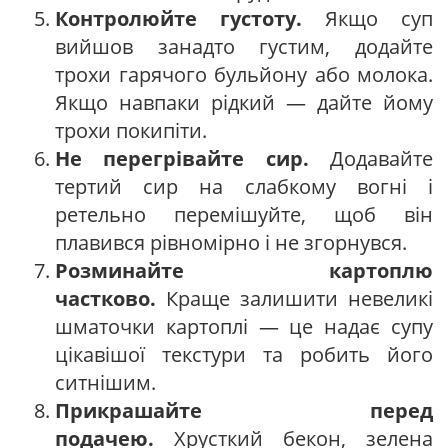
Контролюйте густоту.
Якщо суп
вийшов занадто густим, додайте
трохи гарячого бульйону або молока.
Якщо навпаки рідкий — дайте йому
трохи покипіти.
Не перегрівайте сир.
Додавайте
тертий сир на слабкому вогні і
ретельно перемішуйте, щоб він
плавився рівномірно і не згорнувся.
Розминайте картоплю
частково.
Краще залишити невеликі
шматочки картоплі — це надає супу
цікавішої текстури та робить його
ситнішим.
Прикрашайте перед
подачею.
Хрусткий бекон, зелена