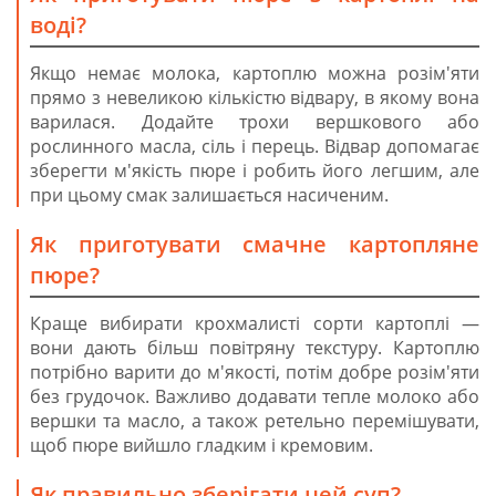
воді?
Якщо немає молока, картоплю можна розім'яти
прямо з невеликою кількістю відвару, в якому вона
варилася. Додайте трохи вершкового або
рослинного масла, сіль і перець. Відвар допомагає
зберегти м'якість пюре і робить його легшим, але
при цьому смак залишається насиченим.
Як приготувати смачне картопляне
пюре?
Краще вибирати крохмалисті сорти картоплі —
вони дають більш повітряну текстуру. Картоплю
потрібно варити до м'якості, потім добре розім'яти
без грудочок. Важливо додавати тепле молоко або
вершки та масло, а також ретельно перемішувати,
щоб пюре вийшло гладким і кремовим.
Як правильно зберігати цей суп?