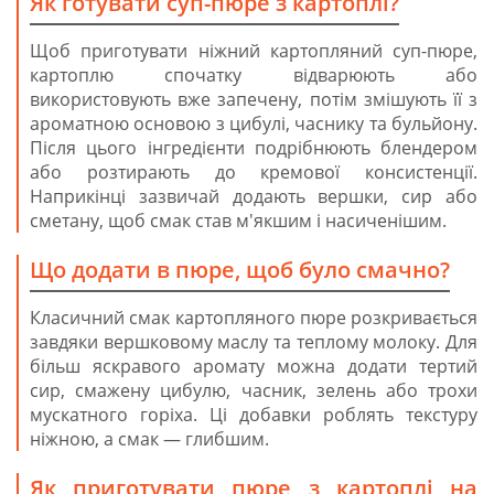
Як готувати суп-пюре з картоплі?
Щоб приготувати ніжний картопляний суп-пюре,
картоплю спочатку відварюють або
використовують вже запечену, потім змішують її з
ароматною основою з цибулі, часнику та бульйону.
Після цього інгредієнти подрібнюють блендером
або розтирають до кремової консистенції.
Наприкінці зазвичай додають вершки, сир або
сметану, щоб смак став м'якшим і насиченішим.
Що додати в пюре, щоб було смачно?
Класичний смак картопляного пюре розкривається
завдяки вершковому маслу та теплому молоку. Для
більш яскравого аромату можна додати тертий
сир, смажену цибулю, часник, зелень або трохи
мускатного горіха. Ці добавки роблять текстуру
ніжною, а смак — глибшим.
Як приготувати пюре з картоплі на