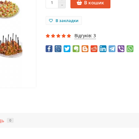
В кошик
В закладки
Відгуків: 3
дь
0