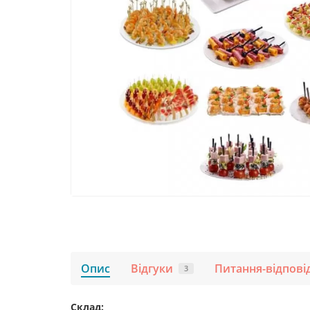
Опис
Відгуки
Питання-відпові
3
Склад: