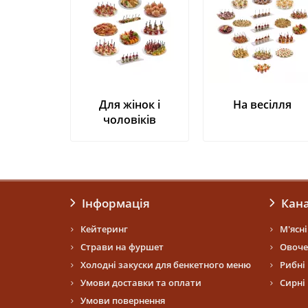
Для жінок і
На весілля
чоловіків
Інформація
Кан
Кейтеринг
М'ясн
Страви на фуршет
Овоче
Холодні закуски для бенкетного меню
Рибні
Умови доставки та оплати
Сирні
Умови повернення