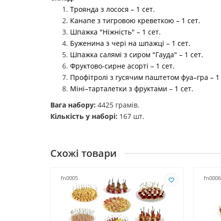
Троянда з лосося – 1 сет.
Канапе з тигровою креветкою – 1 сет.
Шпажка "Ніжність" – 1 сет.
Буженина з чері на шпажці – 1 сет.
Шпажка салямі з сиром "Гауда" – 1 сет.
Фруктово-сирне асорті – 1 сет.
Профітролі з гусячим паштетом фуа–гра – 1 
Міні–тарталетки з фруктами – 1 сет.
Вага набору:
4425 грамів.
Кількість у наборі:
167 шт.
Схожі товари
fn0005
fn0006