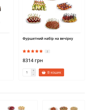
Фуршетний набір на вечірку
Фуршетни
2
8314 грн
10356 
В кошик