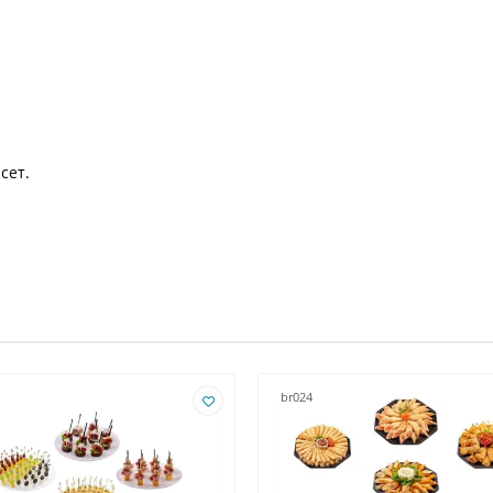
сет.
br024