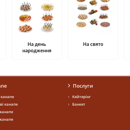
На день
На свято
народження
апе
Послуги
і канапе
Кейтерінг
ві канапе
Банкет
 канапе
 канапе