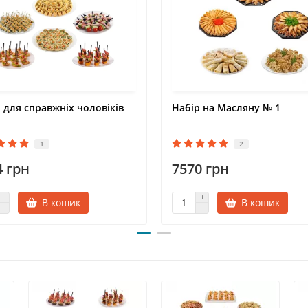
 для справжніх чоловіків
Набір на Масляну № 1
1
2
4 грн
7570 грн
В кошик
В кошик