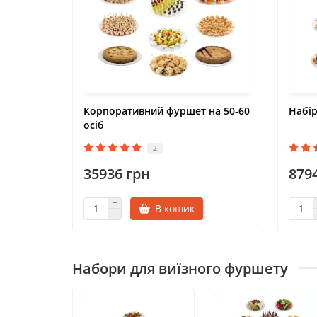
Корпоративний фуршет на 50-60
Набір
осіб
2
35936 грн
879
В кошик
Набори для виїзного фуршету